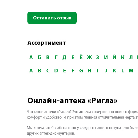
Оставить отзыв
Ассортимент
А
Б
В
Г
Д
Е
Ё
Ж
З
И
Й
К
Л
A
B
C
D
E
F
G
H
I
J
K
L
M
Онлайн-аптека «Ригла»
Что такое аптеки «Ригла»? Это аптеки совершенно нового фор
комфорт и удобство. И при этом главная отличительная черта э
Мы хотим, чтобы абсолютно у каждого нашего покупателя была
других аптек-дискаунтеров.