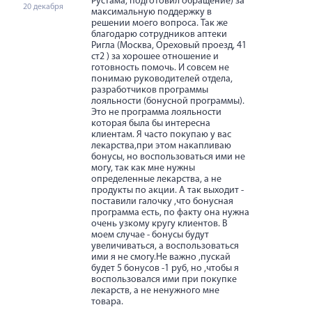
Рустама, подготовил обращение) за
нескольк
20 декабря
максимальную поддержку в
исследов
решении моего вопроса. Так же
правильн
благодарю сотрудников аптеки
соблюден
Ригла (Москва, Ореховый проезд, 41
ст2 ) за хорошее отношение и
готовность помочь. И совсем не
понимаю руководителей отдела,
разработчиков программы
лояльности (бонусной программы).
Это не программа лояльности
которая была бы интересна
клиентам. Я часто покупаю у вас
лекарства,при этом накапливаю
бонусы, но воспользоваться ими не
могу, так как мне нужны
определенные лекарства, а не
продукты по акции. А так выходит -
поставили галочку ,что бонусная
программа есть, по факту она нужна
очень узкому кругу клиентов. В
моем случае - бонусы будут
увеличиваться, а воспользоваться
ими я не смогу.Не важно ,пускай
будет 5 бонусов -1 руб, но ,чтобы я
воспользовался ими при покупке
лекарств, а не ненужного мне
товара.