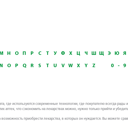
М
Н
О
П
Р
С
Т
У
Ф
Х
Ц
Ч
Ш
Щ
Э
Ю
Я
N
O
P
Q
R
S
T
U
V
W
X
Y
Z
0
-
9
мата, где используются современные технологии, где покупателю всегда рады 
тих аптек, что сэкономить на лекарствах можно, нужно только прийти и убедить
 возможность приобрести лекарства, в которых он нуждается. Вы можете сра