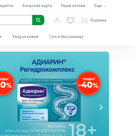
ецепты
Бонусная карта
Наши аптеки
Еще
Корзина
я
Уход за кожей
Сон и бессонница