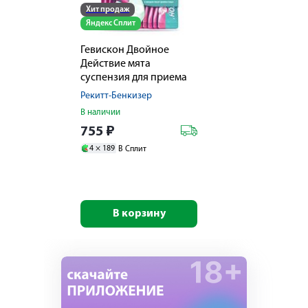
Хит продаж
Яндекс Сплит
Гевискон Двойное
Действие мята
суспензия для приема
внутрь 10мл №12
Рекитт-Бенкизер
В наличии
755
₽
4 ×
189
В Сплит
В корзину