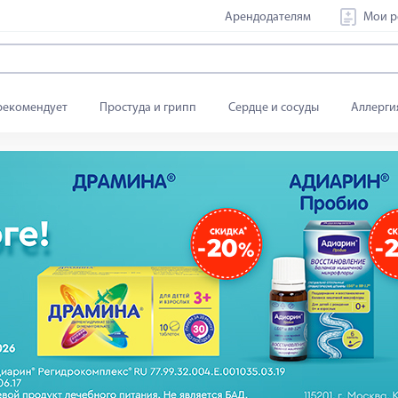
Арендодателям
Мои р
рекомендует
Простуда и грипп
Сердце и сосуды
Аллерги