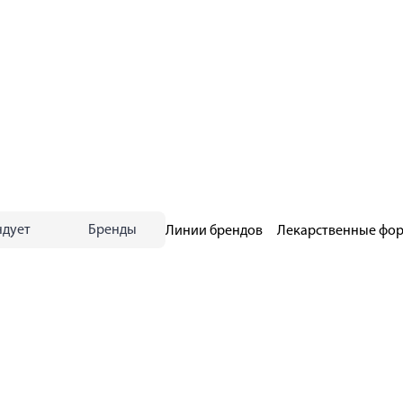
ндует
Бренды
Линии брендов
Лекарственные фо