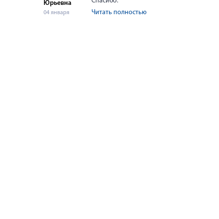
Спасибо.
Юрьевна
шаг за шагом.
Читать полностью
04 января