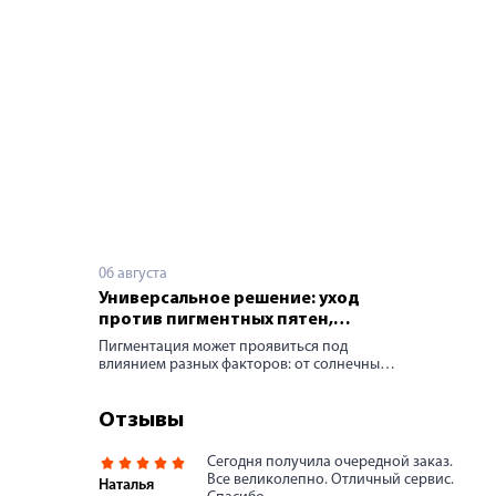
06 августа
Универсальное решение: уход
против пигментных пятен,
постакне и возрастных
Пигментация может проявиться под
изменений
влиянием разных факторов: от солнечных
лучей и возрастных изменений до
гормональных колебаний и последствий
кожных воспалений или травм.
Отзывы
Объединяет эти причины одно: сбой
выработки пигмента меланина. Как
Сегодня получила очередной заказ.
вернуть коже ровный тон и избавиться от
Все великолепно. Отличный сервис.
Наталья
пигментации? Строим стратегию красоты