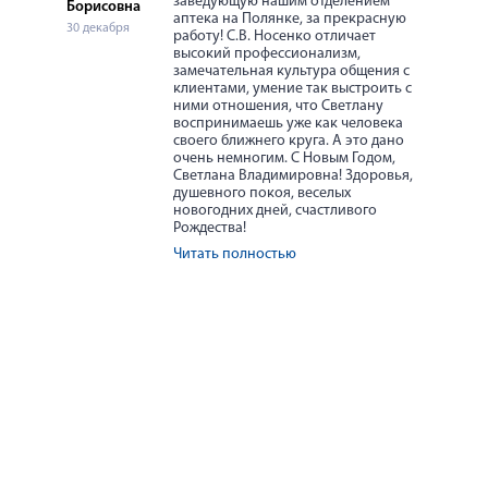
заведующую нашим отделением
Борисовна
аптека на Полянке, за прекрасную
30 декабря
работу! С.В. Носенко отличает
высокий профессионализм,
замечательная культура общения с
клиентами, умение так выстроить с
ними отношения, что Светлану
воспринимаешь уже как человека
своего ближнего круга. А это дано
очень немногим. С Новым Годом,
Светлана Владимировна! Здоровья,
душевного покоя, веселых
новогодних дней, счастливого
Рождества!
Читать полностью