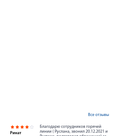
03 август
Как и к
береме
Задержка
странные
симптомы
о возмож
делать те
Все отзывы
кто плани
новость 
Благодарю сотрудников горячей
Современ
линии ( Руслана, звонил 20.12.2021 и
Ринат
узнать от